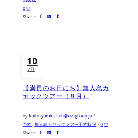
0
Share:
10
7月
【満員のお日にち】無人島カ
ヤックツアー（８月）
by
kaito-yumin-club@oz-group.jp
予約
,
無人島カヤックツアー予約状況
0
Share: