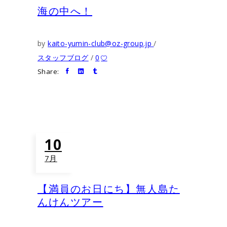
海の中へ！
by
kaito-yumin-club@oz-group.jp
スタッフブログ
0
Share:
10
7月
【満員のお日にち】無人島た
んけんツアー