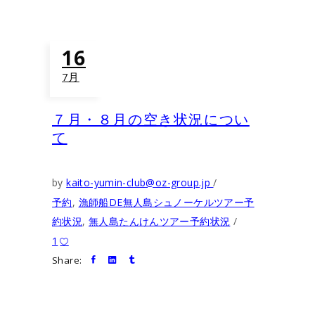
16
7月
７月・８月の空き状況につい
て
by
kaito-yumin-club@oz-group.jp
予約
,
漁師船DE無人島シュノーケルツアー予
約状況
,
無人島たんけんツアー予約状況
1
Share: