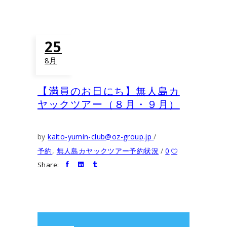
25
8月
【満員のお日にち】無人島カ
ヤックツアー（８月・９月）
by
kaito-yumin-club@oz-group.jp
予約
,
無人島カヤックツアー予約状況
0
Share: