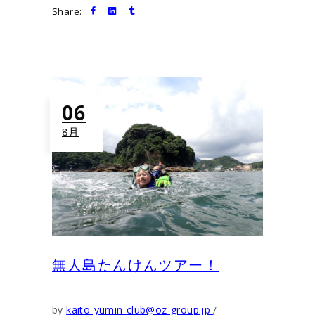
Share:
06
8月
無人島たんけんツアー！
by
kaito-yumin-club@oz-group.jp