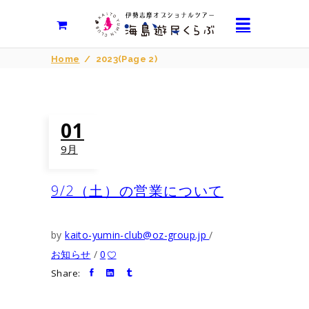
Home
/
2023
(Page 2)
01
9月
9/2（土）の営業について
by
kaito-yumin-club@oz-group.jp
お知らせ
0
Share: