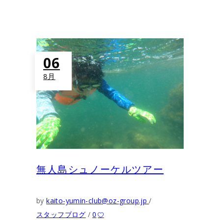
06
8月
無人島シュノーケルツアー
by
kaito-yumin-club@oz-group.jp
スタッフブログ
0