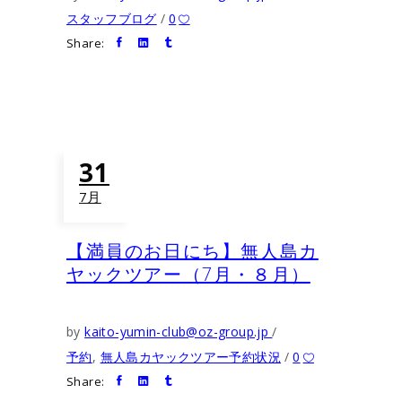
スタッフブログ
0
Share:
31
7月
【満員のお日にち】無人島カ
ヤックツアー（7月・８月）
by
kaito-yumin-club@oz-group.jp
予約
,
無人島カヤックツアー予約状況
0
Share: