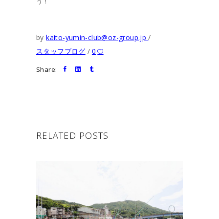
う！
by
kaito-yumin-club@oz-group.jp
スタッフブログ
0
Share:
RELATED POSTS