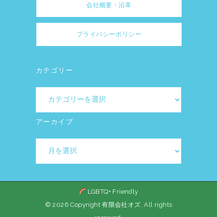
会社概要・沿革
プライバシーポリシー
カテゴリー
カ
テ
ゴ
アーカイブ
リ
ア
ー
ー
カ
イ
LGBTQ+ Friendly
ブ
© 2026 Copyright 有限会社オズ. All rights