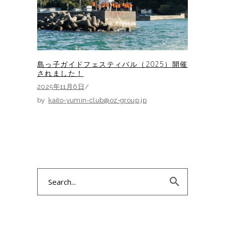
島っ子ガイドフェスティバル（2025）開催
されました！
2025年11月6日
by
kaito-yumin-club@oz-group.jp
Search
for: