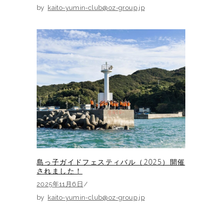
by
kaito-yumin-club@oz-group.jp
島っ子ガイドフェスティバル（2025）開催
されました！
2025年11月6日
by
kaito-yumin-club@oz-group.jp