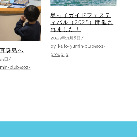
島っ子ガイドフェステ
ィバル（2025）開催さ
れました！
2025年11月6日
by
kaito-yumin-club@oz-
真珠島へ
group.jp
25日
umin-club@oz-