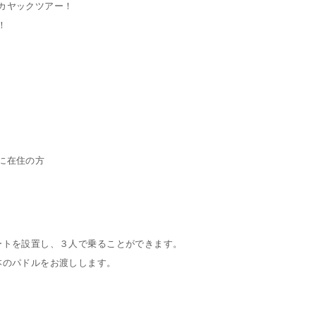
カヤックツアー！
！
に在住の方
ートを設置し、３人で乗ることができます。
本のパドルをお渡しします。