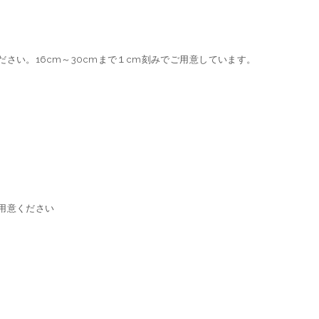
さい。16cm～30cmまで１cm刻みでご用意しています。
用意ください