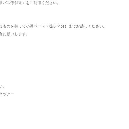
畑バス停付近）をご利用ください。
なものを持って小浜ベース（徒歩２分）までお越しください。
合お願いします。
い。
クツアー