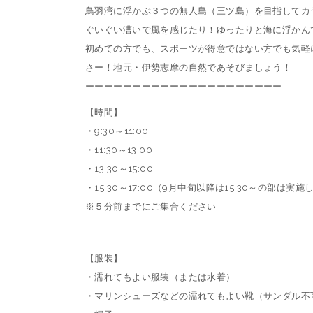
鳥羽湾に浮かぶ３つの無人島（三ツ島）を目指してカ
ぐいぐい漕いで風を感じたり！ゆったりと海に浮かん
初めての方でも、スポーツが得意ではない方でも気軽
さー！地元・伊勢志摩の自然であそびましょう！
ーーーーーーーーーーーーーーーーーーーーー
【時間】
・9:30～11:00
・11:30～13:00
・13:30～15:00
・15:30～17:00（9月中旬以降は15:30～の部
※５分前までにご集合ください
【服装】
・濡れてもよい服装（または水着）
・マリンシューズなどの濡れてもよい靴（サンダル不