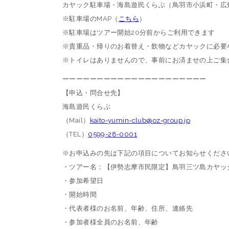
カヤック駐車場・海島遊民くらぶ（鳥羽市小浜町・広
※駐車場のMAP（
こちら
）
※駐車場はツアー開始20分前からご利用できます
※貴重品・帰りのお着替え・飲物などカヤックに必要
※トイレはありませんので、事前にお済ませの上ご集
ーーーーーーーーーーーーーーーーーーーーー
【申込・問合せ先】
海島遊民くらぶ
（Mail）
kaito-yumin-club@oz-group.jp
（TEL）
0599-28-0001
※お申込みの先は下記の項目についてお知らせくださ
・ツアー名：【伊勢志摩市民限定】鳥羽三ツ島カヤッ
・参加希望日
・開始時間
・代表者様のお名前、年齢、住所、連絡先
・参加者様全員のお名前、年齢