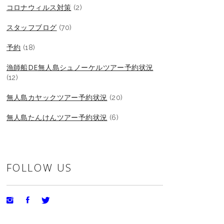
コロナウィルス対策
(2)
スタッフブログ
(70)
予約
(18)
漁師船DE無人島シュノーケルツアー予約状況
(12)
無人島カヤックツアー予約状況
(20)
無人島たんけんツアー予約状況
(6)
FOLLOW US