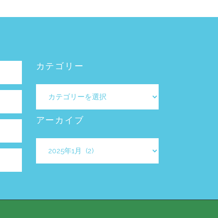
カテゴリー
カ
テ
ゴ
アーカイブ
リ
ー
ア
ー
カ
イ
ブ