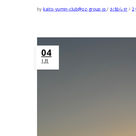
by
kaito-yumin-club@oz-group.jp
お知らせ
2
04
1月