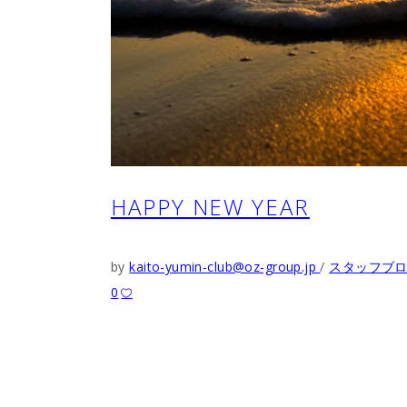
HAPPY NEW YEAR
by
kaito-yumin-club@oz-group.jp
スタッフブ
0