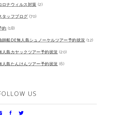
コロナウィルス対策
(2)
スタッフブログ
(70)
予約
(18)
漁師船DE無人島シュノーケルツアー予約状況
(12)
無人島カヤックツアー予約状況
(20)
無人島たんけんツアー予約状況
(6)
FOLLOW US