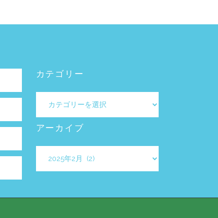
カテゴリー
カ
テ
ゴ
アーカイブ
リ
ー
ア
ー
カ
イ
ブ