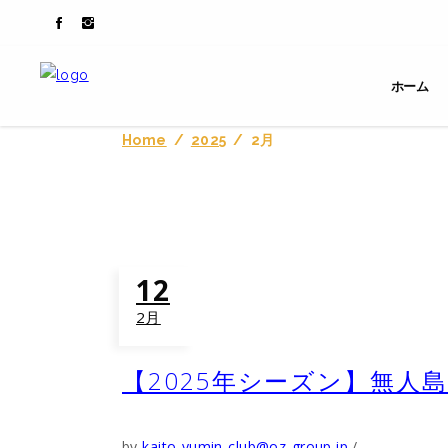
ホーム
Home
/
2025
/
2月
12
2月
【2025年シーズン】無人
by
kaito-yumin-club@oz-group.jp