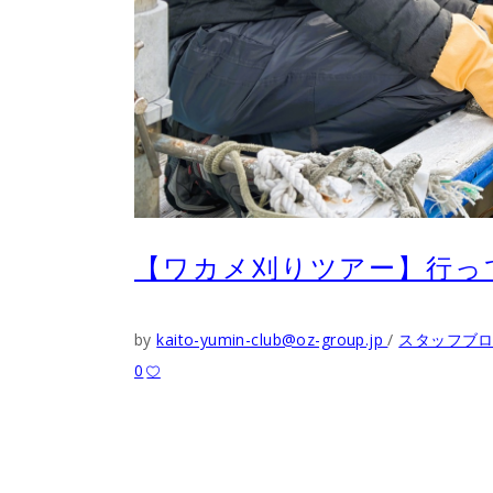
【ワカメ刈りツアー】行っ
by
kaito-yumin-club@oz-group.jp
スタッフブ
0