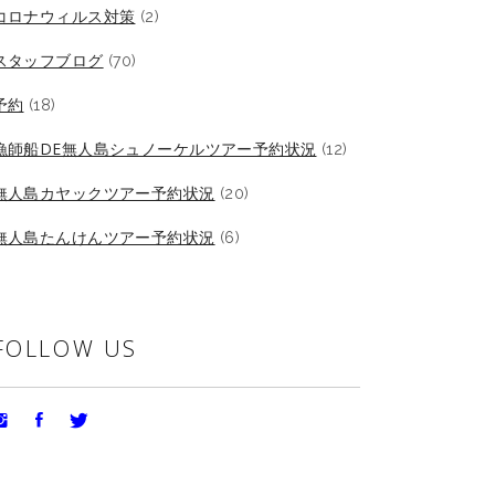
コロナウィルス対策
(2)
スタッフブログ
(70)
予約
(18)
漁師船DE無人島シュノーケルツアー予約状況
(12)
無人島カヤックツアー予約状況
(20)
無人島たんけんツアー予約状況
(6)
FOLLOW US