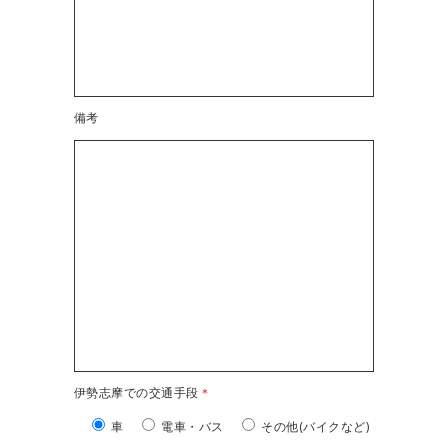
備考
伊勢志摩での交通手段
＊
車
電車・バス
その他(バイクなど)