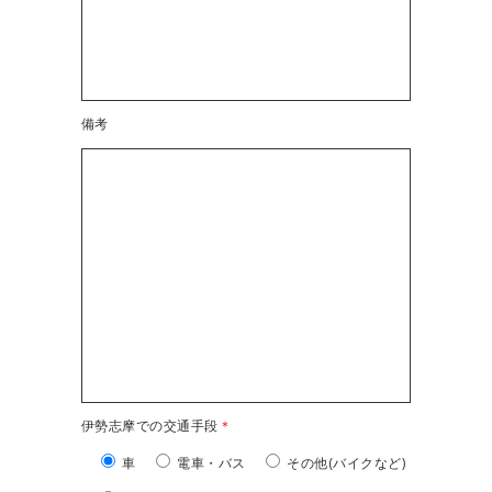
備考
伊勢志摩での交通手段
＊
車
電車・バス
その他(バイクなど)