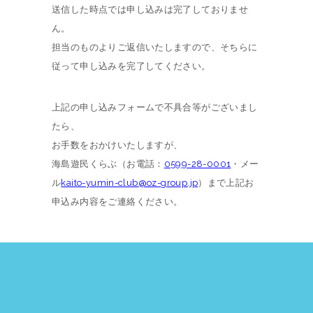
送信した時点では申し込みは完了しておりませ
ん。
担当のものよりご返信いたしますので、そちらに
従って申し込みを完了してください。
上記の申し込みフォームで不具合等がございまし
たら、
お手数をおかけいたしますが、
海島遊民くらぶ（お電話：
0599-28-0001
・メー
ル
kaito-yumin-club@oz-group.jp
）まで上記お
申込み内容をご連絡ください。