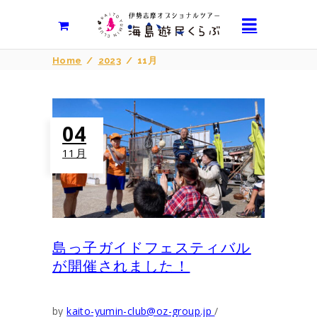
Home
/
2023
/
11月
04
11月
島っ子ガイドフェスティバル
が開催されました！
by
kaito-yumin-club@oz-group.jp