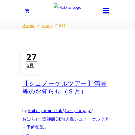
Home
/
2024
/
6月
27
6月
【シュノーケルツアー】満員
等のお知らせ（９月）
by
kaito-yumin-club@oz-group.jp
お知らせ
,
漁師船DE無人島シュノーケルツア
ー予約状況