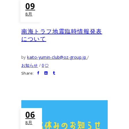
09
8月
南海トラフ地震臨時情報発表
について
by
kaito-yumin-club@oz-group.jp
お知らせ
0
Share:
06
8月