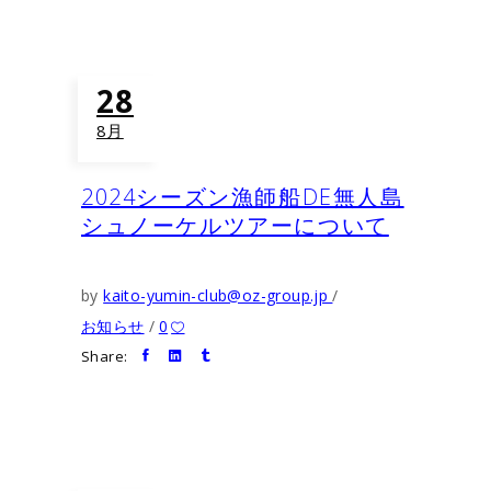
28
8月
2024シーズン漁師船DE無人島
シュノーケルツアーについて
by
kaito-yumin-club@oz-group.jp
お知らせ
0
Share: