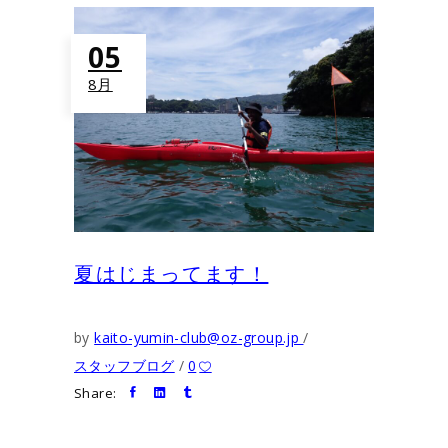
05
8月
夏はじまってます！
by
kaito-yumin-club@oz-group.jp
スタッフブログ
0
Share: