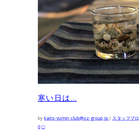
寒い日は…
by
kaito-yumin-club@oz-group.jp
スタッフブ
0