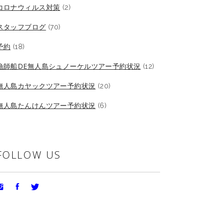
コロナウィルス対策
(2)
スタッフブログ
(70)
予約
(18)
漁師船DE無人島シュノーケルツアー予約状況
(12)
無人島カヤックツアー予約状況
(20)
無人島たんけんツアー予約状況
(6)
FOLLOW US