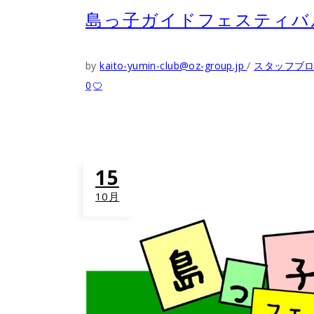
島っ子ガイドフェスティバ
by
kaito-yumin-club@oz-group.jp
スタッフブ
0
15
10月