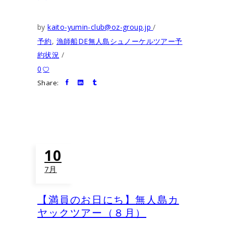
by
kaito-yumin-club@oz-group.jp
予約
,
漁師船DE無人島シュノーケルツアー予
約状況
0
Share:
10
7月
【満員のお日にち】無人島カ
ヤックツアー（８月）