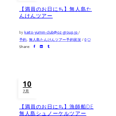
【満員のお日にち】無人島た
んけんツアー
by
kaito-yumin-club@oz-group.jp
予約
,
無人島たんけんツアー予約状況
0
Share:
10
7月
【満員のお日にち】漁師船DE
無人島シュノーケルツアー