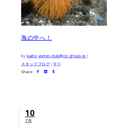
海の中へ！
by
kaito-yumin-club@oz-group.jp
スタッフブログ
0
Share:
10
7月