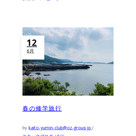
12
6月
春の修学旅行
by
kaito-yumin-club@oz-group.jp