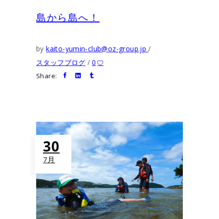
島から島へ！
by
kaito-yumin-club@oz-group.jp
スタッフブログ
0
Share:
30
7月