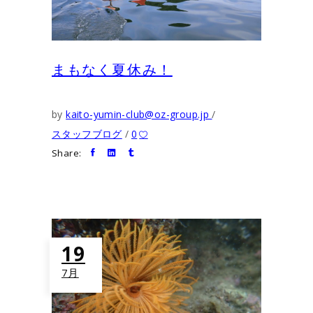
まもなく夏休み！
by
kaito-yumin-club@oz-group.jp
スタッフブログ
0
Share:
19
7月