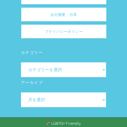
会社概要・沿革
プライバシーポリシー
カテゴリー
カ
テ
ゴ
アーカイブ
リ
ア
ー
ー
カ
イ
LGBTQ+ Friendly
ブ