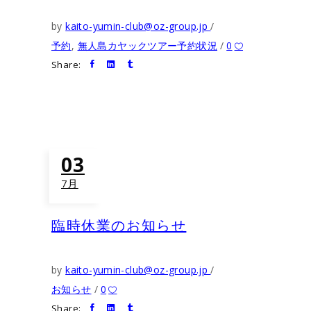
by
kaito-yumin-club@oz-group.jp
予約
,
無人島カヤックツアー予約状況
0
Share:
03
7月
臨時休業のお知らせ
by
kaito-yumin-club@oz-group.jp
お知らせ
0
Share: