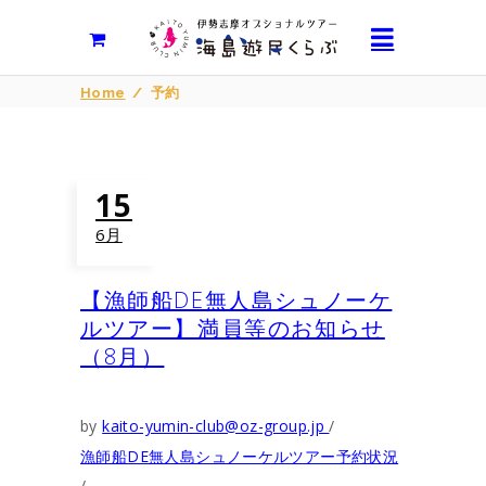
Home
/
予約
15
6月
【漁師船DE無人島シュノーケ
ルツアー】満員等のお知らせ
（8月）
by
kaito-yumin-club@oz-group.jp
漁師船DE無人島シュノーケルツアー予約状況