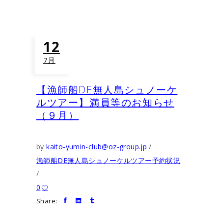
12
7月
【漁師船DE無人島シュノーケ
ルツアー】満員等のお知らせ
（９月）
by
kaito-yumin-club@oz-group.jp
漁師船DE無人島シュノーケルツアー予約状況
0
Share: