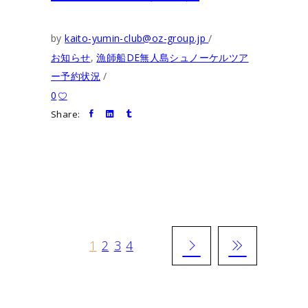
by
kaito-yumin-club@oz-group.jp
お知らせ
,
漁師船DE無人島シュノーケルツア
ー予約状況
0
Share:
1
2
3
4