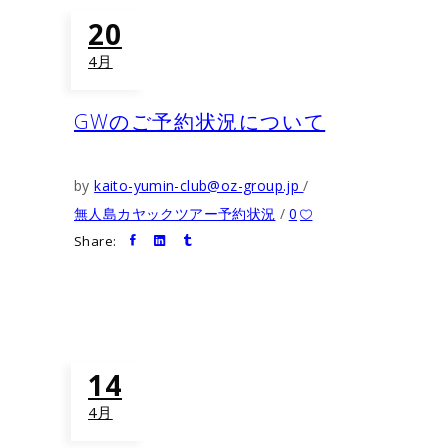
20
4月
GWのご予約状況について
by
kaito-yumin-club@oz-group.jp
無人島カヤックツアー予約状況
0
Share:
14
4月