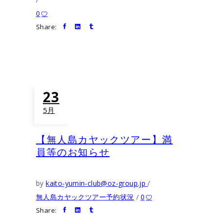
0
Share:
23
5月
【無人島カヤックツアー】満
員等のお知らせ
by
kaito-yumin-club@oz-group.jp
無人島カヤックツアー予約状況
0
Share: