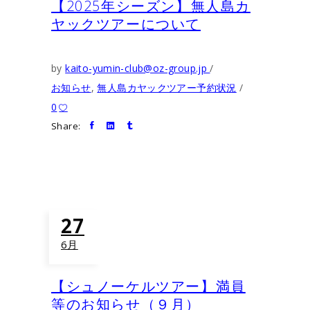
【2025年シーズン】無人島カ
ヤックツアーについて
by
kaito-yumin-club@oz-group.jp
お知らせ
,
無人島カヤックツアー予約状況
0
Share:
27
6月
【シュノーケルツアー】満員
等のお知らせ（９月）