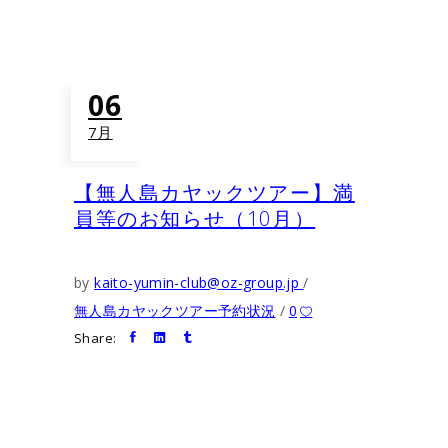
06
7月
【無人島カヤックツアー】満
員等のお知らせ（10月）
by
kaito-yumin-club@oz-group.jp
無人島カヤックツアー予約状況
0
Share: